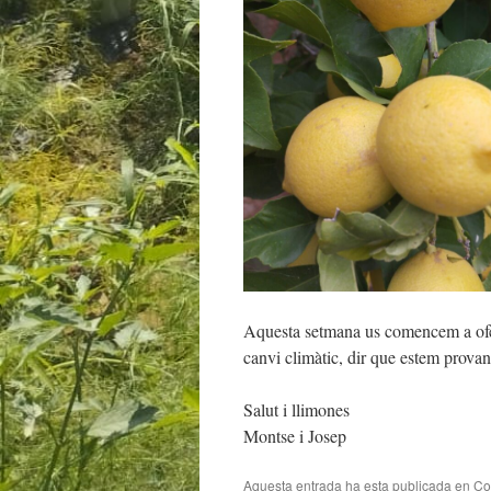
Aquesta setmana us comencem a oferi
canvi climàtic, dir que estem provan
Salut i llimones
Montse i Josep
Aquesta entrada ha esta publicada en
Co