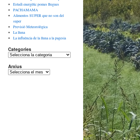
Estudi energètic pomes Begues
PACHAMAMA
Alimentos SUPER que no son del
super
Previsió Meteorològica
La lluna
La influència de la lluna a la pagesia
Categories
Categories
Arxius
Arxius