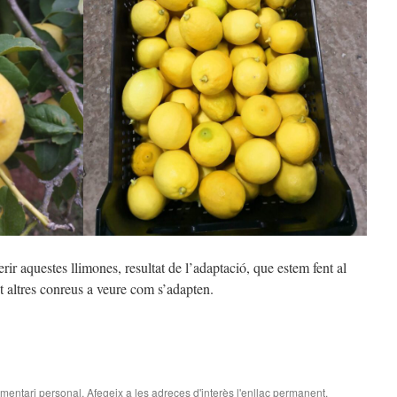
r aquestes llimones, resultat de l’adaptació, que estem fent al
t altres conreus a veure com s’adapten.
mentari personal
. Afegeix a les adreces d'interès l'
enllaç permanent
.