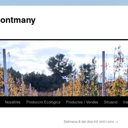
 Montmany
Nosaltres
Producció Ecològica
Productes i Vendes
Situació
In
Setmana 8 del dos mil vint-i-cinc
→