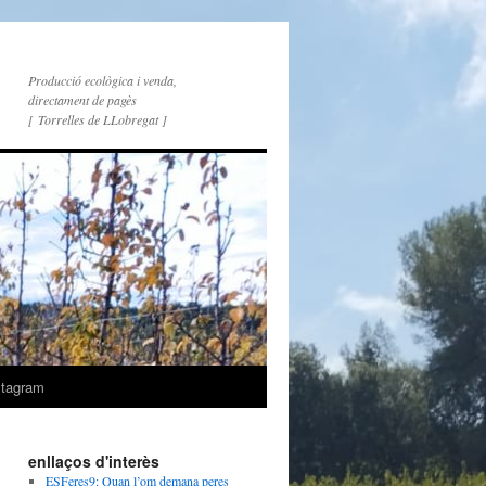
Producció ecològica i venda,
directament de pagès
[ Torrelles de LLobregat ]
stagram
enllaços d'interès
ESFeres9: Quan l’om demana peres