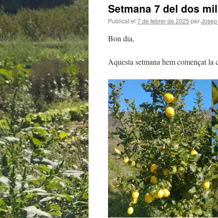
Setmana 7 del dos mil 
Publicat el
7 de febrer de 2025
per
Josep
Bon dia,
Aquesta setmana hem començat la col