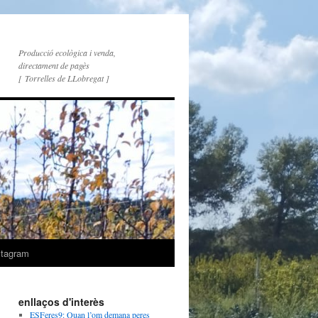
Producció ecològica i venda,
directament de pagès
[ Torrelles de LLobregat ]
stagram
enllaços d'interès
ESFeres9: Quan l’om demana peres