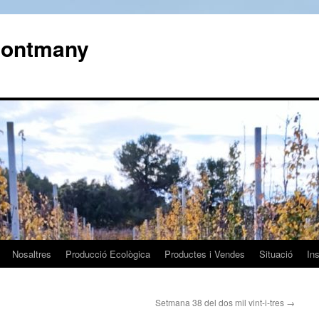
 Montmany
Nosaltres
Producció Ecològica
Productes i Vendes
Situació
In
Setmana 38 del dos mil vint-i-tres
→