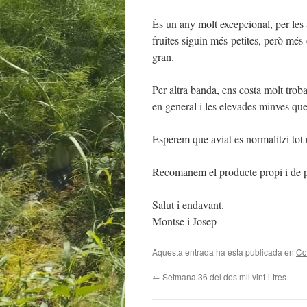
És un any molt excepcional, per les 
fruites siguin més petites, però més
gran.
Per altra banda, ens costa molt troba
en general i les elevades minves que
Esperem que aviat es normalitzi tot
Recomanem el producte propi i de p
Salut i endavant.
Montse i Josep
Aquesta entrada ha esta publicada en
Co
←
Setmana 36 del dos mil vint-i-tres