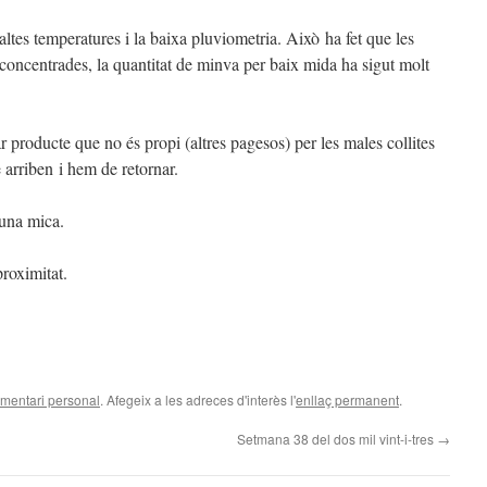
altes temperatures i la baixa pluviometria. Això ha fet que les
 concentrades, la quantitat de minva per baix mida ha sigut molt
r producte que no és propi (altres pagesos) per les males collites
 arriben i hem de retornar.
 una mica.
roximitat.
mentari personal
. Afegeix a les adreces d'interès l'
enllaç permanent
.
Setmana 38 del dos mil vint-i-tres
→