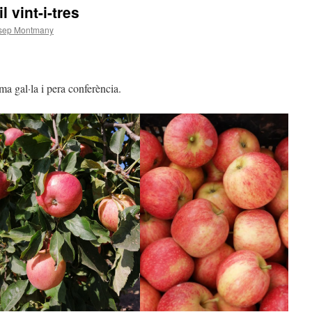
 vint-i-tres
sep Montmany
a gal·la i pera conferència.