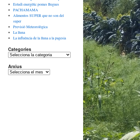
Estudi energètic pomes Begues
PACHAMAMA
Alimentos SUPER que no son del
super
Previsió Meteorològica
La lluna
La influència de la lluna a la pagesia
Categories
Categories
Arxius
Arxius