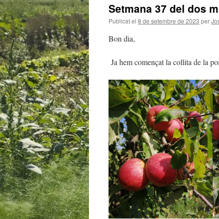
Setmana 37 del dos mil
Publicat el
8 de setembre de 2023
per
Jo
Bon dia,
Ja hem començat la collita de la pom