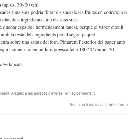
sa (aprox. 30×30 cm).
ades (una sola podria filtrar els sucs de les fruites en coure’s) a la
meitat dels ingredients amb els seus sucs.
 quedar espaiós i hermèticament tancat, perquè el vapor circuli
ir amb la resta dels ingredients per al segon paquet.
ura sobre una safata del forn. Pintarem l’exterior del paper amb
sequi i cuineu-ho en un forn preescalfat a 180?°C durant 20
lotes
tancats.
cepta
. Afegeix a les adreces d'interès l'
enllaç permanent
.
Setmana 5 del dos mil vint-i-tres
→
un comentari.