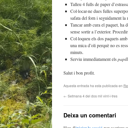
Talleu 4 fulls de paper d’estras
Col·locar-ne dues fulles superpos
safata del forn i seguidament la 
Tancar amb cura el paquet, ha de
sense sortir a l’exterior. Proced
Col·loqueu els dos paquets amb c
una mica d’oli perquè no es res
minuts.
Serviu immediatament els
papil
Salut i bon profit.
Aquesta entrada ha esta publicada en
Re
←
Setmana 4 del dos mil vint-i-tres
Deixa un comentari
Heu d'
iniciar la sessió
per escriure 