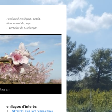
Producció ecològica i venda,
directament de pagès
[ Torrelles de LLobregat ]
stagram
enllaços d'interès
ESFeres9: Quan l’om demana peres