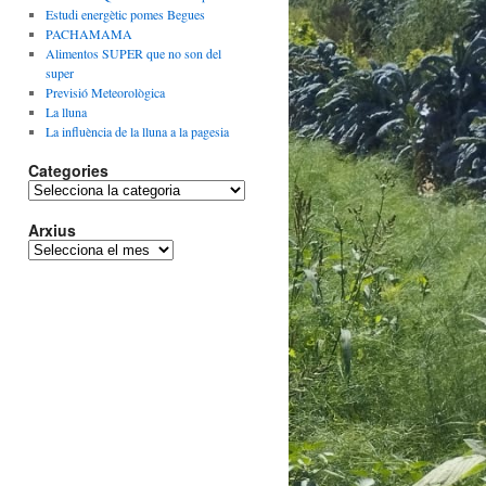
Estudi energètic pomes Begues
PACHAMAMA
Alimentos SUPER que no son del
super
Previsió Meteorològica
La lluna
La influència de la lluna a la pagesia
Categories
Categories
Arxius
Arxius