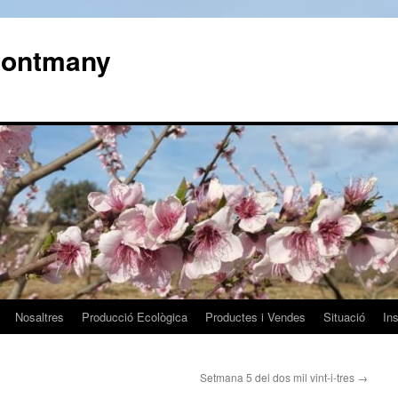
 Montmany
Nosaltres
Producció Ecològica
Productes i Vendes
Situació
In
Setmana 5 del dos mil vint-i-tres
→