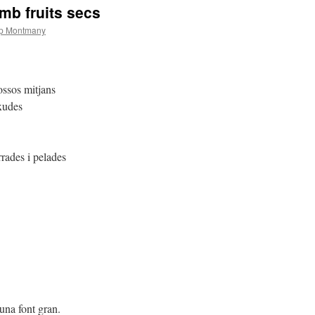
amb fruits secs
p Montmany
ossos mitjans
ixudes
rrades i pelades
 una font gran.