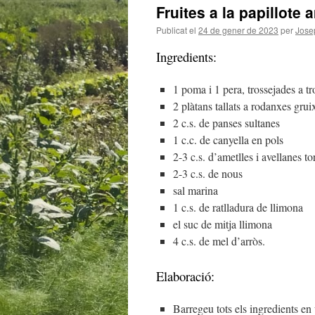
Fruites a la papillote 
Publicat el
24 de gener de 2023
per
Jose
Ingredients:
1 poma i 1 pera, trossejades a tr
2 plàtans tallats a rodanxes gru
2 c.s. de panses sultanes
1 c.c. de canyella en pols
2-3 c.s. d’ametlles i avellanes to
2-3 c.s. de nous
sal marina
1 c.s. de ratlladura de llimona
el suc de mitja llimona
4 c.s. de mel d’arròs.
Elaboració:
Barregeu tots els ingredients en