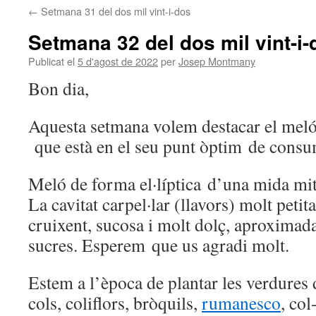
←
Setmana 31 del dos mil vint-i-dos
Setmana 32 del dos mil vint-i-
Publicat el
5 d'agost de 2022
per
Josep Montmany
Bon dia,
Aquesta setmana volem destacar el meló, 
que està en el seu punt òptim de consu
Meló de forma el·líptica d’una mida mit
La cavitat carpel·lar (llavors) molt petit
cruixent, sucosa i molt dolç, aproxima
sucres. Esperem que us agradi molt.
Estem a l’època de plantar les verdures
cols, coliflors, bròquils,
rumanesco
, col