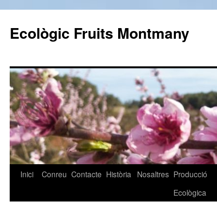
Vés
al
Ecològic Fruits Montmany
contingut
Inici
Conreu
Contacte
Història
Nosaltres
Producció
Ecològica