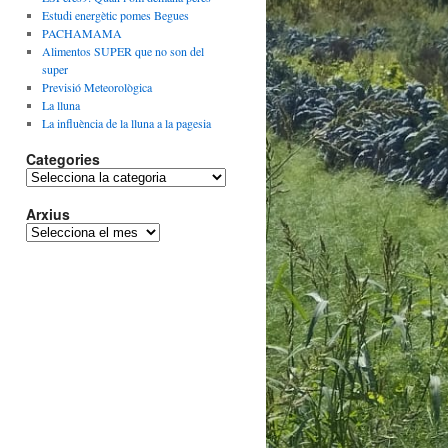
Estudi energètic pomes Begues
PACHAMAMA
Alimentos SUPER que no son del
super
Previsió Meteorològica
La lluna
La influència de la lluna a la pagesia
Categories
Categories
Arxius
Arxius