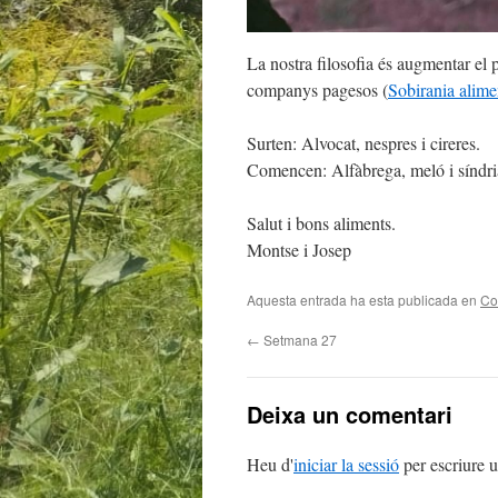
La nostra filosofia és augmentar el 
companys pagesos (
Sobirania alime
Surten: Alvocat, nespres i cireres.
Comencen: Alfàbrega, meló i sí­ndri
Salut i bons aliments.
Montse i Josep
Aquesta entrada ha esta publicada en
Co
←
Setmana 27
Deixa un comentari
Heu d'
iniciar la sessió
per escriure 