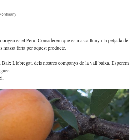
Montmany
 seu origen és el Perú. Considerem que és massa lluny i la petjada de
s massa forta per aquest producte.
el Baix Llobregat, dels nostres companys de la vall baixa. Esperem
egues.
pi.