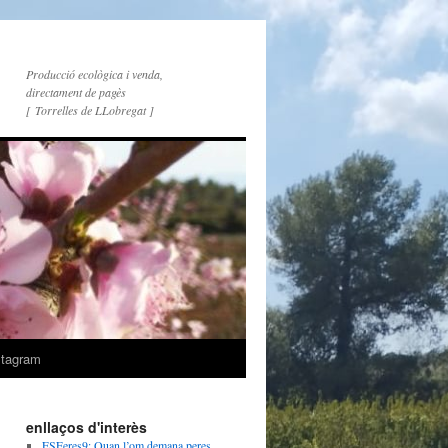
Producció ecològica i venda,
directament de pagès
[ Torrelles de LLobregat ]
stagram
enllaços d'interès
ESFeres9: Quan l’om demana peres