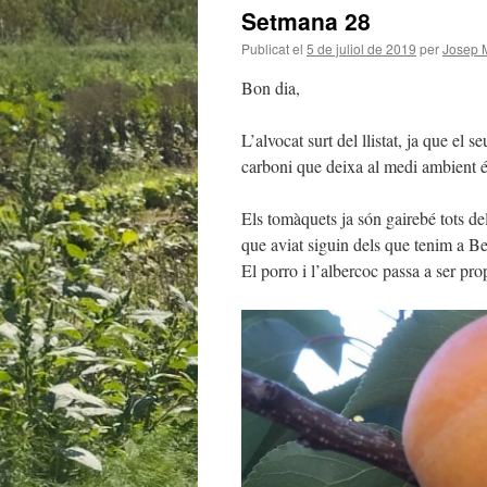
Setmana 28
Publicat el
5 de juliol de 2019
per
Josep 
Bon dia,
L’alvocat surt del llistat, ja que el
carboni que deixa al medi ambient é
Els tomàquets ja són gairebé tots d
que aviat siguin dels que tenim a B
El porro i l’albercoc passa a ser pro