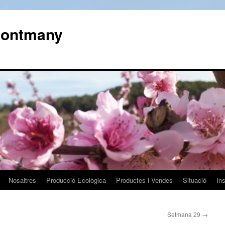
 Montmany
Nosaltres
Producció Ecològica
Productes i Vendes
Situació
In
Setmana 29
→