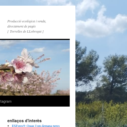
Producció ecològica i venda,
directament de pagès
[ Torrelles de LLobregat ]
stagram
enllaços d'interès
ESFeres9: Quan l’om demana peres