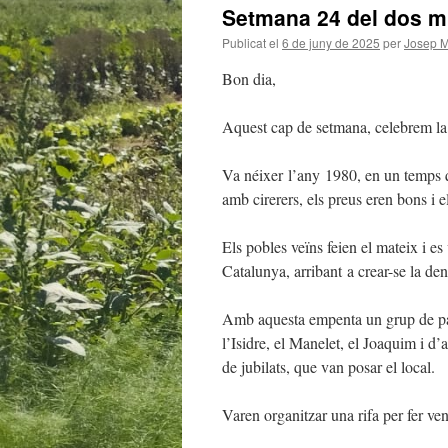
Setmana 24 del dos mil
Publicat el
6 de juny de 2025
per
Josep 
Bon dia,
Aquest cap de setmana, celebrem la 4
Va néixer l’any 1980, en un temps q
amb cirerers, els preus eren bons i 
Els pobles veïns feien el mateix i e
Catalunya, arribant a crear-se la de
Amb aquesta empenta un grup de pag
l’Isidre, el Manelet, el Joaquim i d’al
de jubilats, que van posar el local.
Varen organitzar una rifa per fer ven