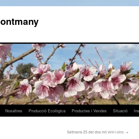
 Montmany
Nosaltres
Producció Ecològica
Productes i Vendes
Situació
In
Setmana 25 del dos mil vint-i-cinc
→