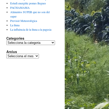
Estudi energètic pomes Begues
PACHAMAMA
Alimentos SUPER que no son del
super
Previsió Meteorològica
La lluna
La influència de la lluna a la pagesia
Categories
Categories
Arxius
Arxius