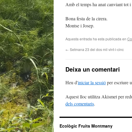
Amb el temps ha anat canviant tot i 
Bona festa de la cirera.
Montse i Josep.
Aquesta entrada ha esta publicada en
Co
←
Setmana 23 del dos mil vint-i-cinc
Deixa un comentari
Heu d'
iniciar la sessió
per escriure 
Aquest lloc utilitza Akismet per red
dels comentaris
.
Ecològic Fruits Montmany