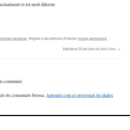
actualment és tot molt diferent.
mentari personal
. Afegeix a les adreces d'interès l'
enllaç permanent
.
Setmana 25 del dos mil vint-i-cinc
→
un comentari.
uir els comentaris brossa.
Apreneu com es processen les dades