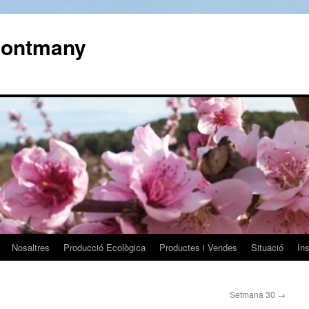
 Montmany
Nosaltres
Producció Ecològica
Productes i Vendes
Situació
In
Setmana 30
→