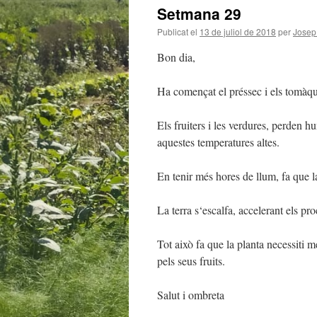
Setmana 29
Publicat el
13 de juliol de 2018
per
Josep
Bon dia,
Ha començat el préssec i els tomàqu
Els fruiters i les verdures, perden h
aquestes temperatures altes.
En tenir més hores de llum, fa que la
La terra s
‘
escalfa, accelerant els pr
Tot això fa que la planta necessiti m
pels seus fruits.
Salut i
ombreta