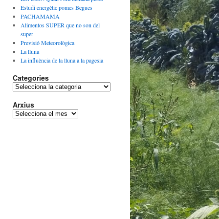
Estudi energètic pomes Begues
PACHAMAMA
Alimentos SUPER que no son del
super
Previsió Meteorològica
La lluna
La influència de la lluna a la pagesia
Categories
Categories
Arxius
Arxius