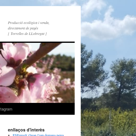
Producció ecològica i venda,
directament de pagès
[ Torrelles de LLobregat ]
stagram
enllaços d'interès
ESFeres9: Quan l’om demana peres