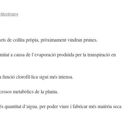
 Montmany
ets de collita pròpia, pròximament vindran prunes.
umitat a causa de l’evaporació produïda per la transpiració en
 funció clorofí­l·lica sigui més intensa.
ocessos metabòlics de la planta.
és quantitat d
‘
aigua, per poder viure i fabricar més matèria seca