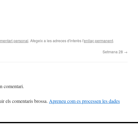
mentari personal
. Afegeix a les adreces d'interès l'
enllaç permanent
.
Setmana 28
→
un comentari.
uir els comentaris brossa.
Apreneu com es processen les dades