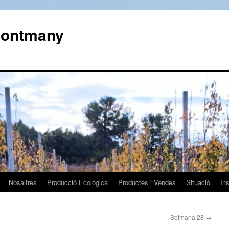
 Montmany
Nosaltres
Producció Ecològica
Productes i Vendes
Situació
In
Setmana 28
→