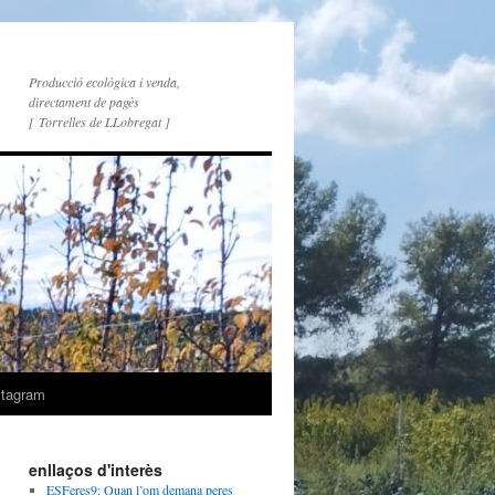
Producció ecològica i venda,
directament de pagès
[ Torrelles de LLobregat ]
stagram
enllaços d'interès
ESFeres9: Quan l’om demana peres