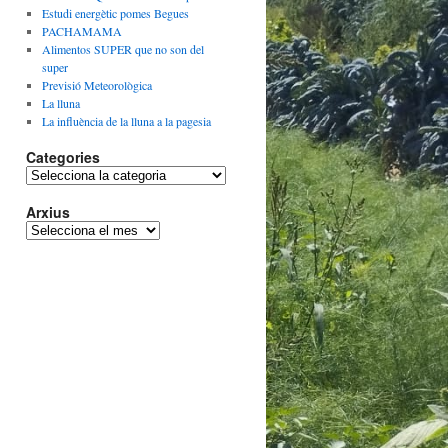
Estudi energètic pomes Begues
PACHAMAMA
Alimentos SUPER que no son del
super
Previsió Meteorològica
La lluna
La influència de la lluna a la pagesia
Categories
Categories
Arxius
Arxius